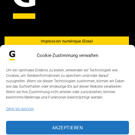
Impression numérique Eloxal
Sérigraphie GEDALU Eloxal
Cookie-Zustimmung verwalten
Machines
Um ein optimales Erlebnis zu bieten, verwenden wir Technologien wie
Cookies, um Geräteinformationen zu speichern und/oder darauf
zuzugreifen. Wenn sie diesen Technologien zustimmen, können wir Daten
Plaques de gravure Laserstar
wie das Surfverhalten oder eindeutige IDs auf dieser Website verarbeiten.
Wenn sie ihre Zustimmung nicht erteilen oder zurückziehen, können
Plaques en laiton Korundal
bestimmte Merkmale und Funktionen beeinträchtigt werden.
Panneaux
Gérer les services
Tirage photo GEDAKOP Eloxal
AKZEPTIEREN