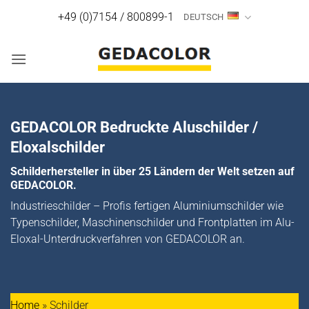
Zum
+49 (0)7154 / 800899-1
DEUTSCH
Inhalt
springen
GEDACOLOR Bedruckte Aluschilder /
Eloxalschilder
Schilderhersteller in über 25 Ländern der Welt setzen auf
GEDACOLOR.
Industrieschilder – Profis fertigen Aluminiumschilder wie
Typenschilder, Maschinenschilder und Frontplatten im Alu-
Eloxal-Unterdruckverfahren von GEDACOLOR an.
Home
»
Schilder